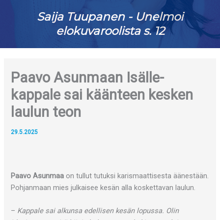
Saija Tuupanen - Unelmoi
elokuvaroolista s. 12
Paavo Asunmaan Isälle-
kappale sai käänteen kesken
laulun teon
29.5.2025
Paavo Asunmaa
on tullut tutuksi karismaattisesta äänestään.
Pohjanmaan mies julkaisee kesän alla koskettavan laulun.
–
Kappale sai alkunsa edellisen kesän lopussa. Olin