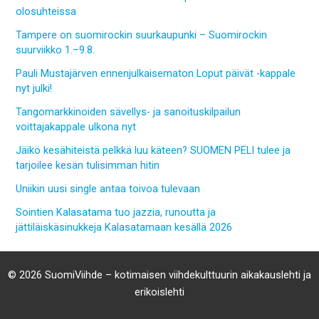
olosuhteissa
Tampere on suomirockin suurkaupunki – Suomirockin
suurviikko 1.–9.8.
Pauli Mustajärven ennenjulkaisematon Loput päivät -kappale
nyt julki!
Tangomarkkinoiden sävellys- ja sanoituskilpailun
voittajakappale ulkona nyt
Jäikö kesähiteistä pelkkä luu käteen? SUOMEN PELI tulee ja
tarjoilee kesän tulisimman hitin
Uniikin uusi single antaa toivoa tulevaan
Sointien Kalasatama tuo jazzia, runoutta ja
jättiläiskäsinukkeja Kalasatamaan kesällä 2026
© 2026 SuomiViihde – kotimaisen viihdekulttuurin aikakauslehti ja
erikoislehti