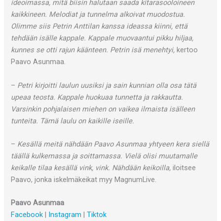
ideoimassa, mitä biisin halutaan saada kitarasooloineen
kaikkineen. Melodiat ja tunnelma alkoivat muodostua.
Olimme siis Petrin Anttilan kanssa ideassa kiinni, että
tehdään isälle kappale. Kappale muovaantui pikku hiljaa,
kunnes se otti rajun käänteen. Petrin isä menehtyi,
kertoo
Paavo Asunmaa.
–
Petri kirjoitti laulun uusiksi ja sain kunnian olla osa tätä
upeaa teosta. Kappale huokuaa tunnetta ja rakkautta.
Varsinkin pohjalaisen miehen on vaikea ilmaista isälleen
tunteita. Tämä laulu on kaikille iseille.
–
Kesällä meitä nähdään Paavo Asunmaa yhtyeen kera siellä
täällä kulkemassa ja soittamassa. Vielä olisi muutamalle
keikalle tilaa kesällä vink, vink. Nähdään keikoilla,
iloitsee
Paavo, jonka iskelmäkeikat myy MagnumLive.
Paavo Asunmaa
Facebook
|
Instagram
|
Tiktok